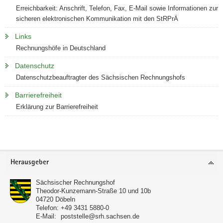
Erreichbarkeit: Anschrift, Telefon, Fax, E-Mail sowie Informationen zur
a
sicheren elektronischen Kommunikation mit den StRPrÄ
v
i
Links
g
Rechnungshöfe in Deutschland
a
Datenschutz
t
Datenschutzbeauftragter des Sächsischen Rechnungshofs
i
o
Barrierefreiheit
n
Erklärung zur Barrierefreiheit
Weitere
Information
Footer-
Herausgeber
Bereich
Sächsischer Rechnungshof
Theodor-Kunzemann-Straße 10 und 10b
04720
Döbeln
Telefon:
+49 3431 5880-0
E-Mail:
poststelle@srh.sachsen.de