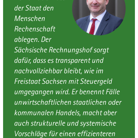
der Staat den
a
v
Menschen
i
Rechenschaft
g
a
ablegen. Der
t
Sächsische Rechnungshof sorgt
i
o
dafür, dass es transparent und
n
nachvollziehbar bleibt, wie im
Freistaat Sachsen mit Steuergeld
umgegangen wird. Er benennt Fälle
unwirtschaftlichen staatlichen oder
kommunalen Handels, macht aber
auch strukturelle und systemische
Vorschläge für einen effizienteren