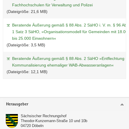
Fachhochschulen für Verwaltung und Polizei
(Dateigröße: 21,6 MB)
Beratende Äußerung gemäß § 88 Abs. 2 SäHO i. V. m. § 96 Abs
1 Satz 3 SäHO, »Organisationsmodell für Gemeinden mit 18.00
bis 25.000 Einwohnern«
(Dateigröße: 3,5 MB)
Beratende Äußerung gemäß § 88 Abs. 2 SäHO »Entflechtung u
Kommunalisierung ehemaliger WAB-Abwasseranlagen«
(Dateigröße: 12,1 MB)
Weitere
Information
Footer-
Herausgeber
Bereich
Sächsischer Rechnungshof
Theodor-Kunzemann-Straße 10 und 10b
04720
Döbeln