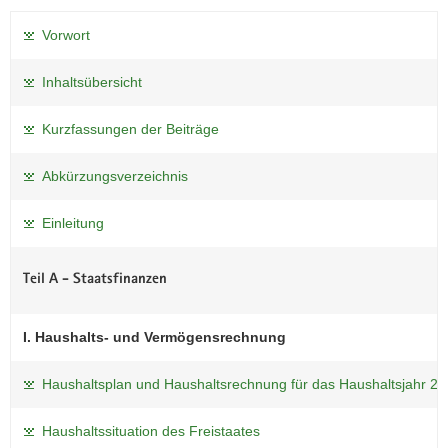
a
Vorwort
v
i
Inhaltsübersicht
g
a
Kurzfassungen der Beiträge
t
i
Abkürzungsverzeichnis
o
n
Einleitung
Teil A - Staatsfinanzen
I. Haushalts- und Vermögensrechnung
Haushaltsplan und Haushaltsrechnung für das Haushaltsjahr 2
Haushaltssituation des Freistaates