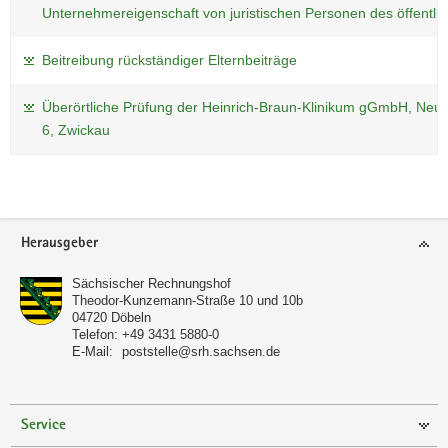
Unternehmereigenschaft von juristischen Personen des öffentl
Beitreibung rückständiger Elternbeiträge
Überörtliche Prüfung der Heinrich-Braun-Klinikum gGmbH, Neu
6, Zwickau
Weitere
Information
Footer-
Herausgeber
Bereich
Sächsischer Rechnungshof
Theodor-Kunzemann-Straße 10 und 10b
04720
Döbeln
Telefon:
+49 3431 5880-0
E-Mail:
poststelle@srh.sachsen.de
Service